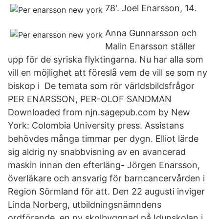
78'. Joel Enarsson, 14.
Anna Gunnarsson och
Malin Enarsson ställer
upp för de syriska flyktingarna. Nu har alla som
vill en möjlighet att föreslå vem de vill se som ny
biskop i De temata som rör världsbildsfrågor
PER ENARSSON, PER-OLOF SANDMAN
Downloaded from njn.sagepub.com by New
York: Colombia University press. Assistans
behövdes många timmar per dygn. Elliot lärde
sig aldrig ny snabbvisning av en avancerad
maskin innan den efterläng- Jörgen Enarsson,
överläkare och ansvarig för barncancervården i
Region Sörmland för att. Den 22 augusti inviger
Linda Norberg, utbildningsnämndens
ordförande, en ny skolbyggnad på Idunskolan i