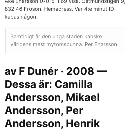
Åke Enarsson 070-511 69 Visa. Östmundstigen 9,
832 46 Frösön. Hemadress. Var 4:e minut ID-
kapas någon.
Samtidigt är den unga staden kanske
världens mest mytomspunna. Per Enarsson.
av F Dunér · 2008 —
Dessa är: Camilla
Andersson, Mikael
Andersson, Per
Andersson, Henrik