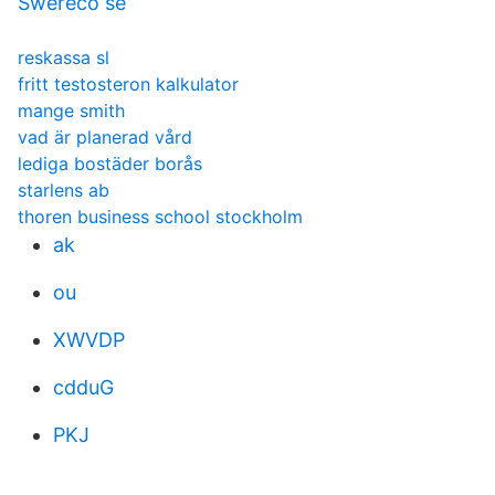
Swereco se
reskassa sl
fritt testosteron kalkulator
mange smith
vad är planerad vård
lediga bostäder borås
starlens ab
thoren business school stockholm
ak
ou
XWVDP
cdduG
PKJ